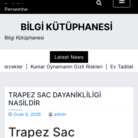
S
Perşembe
k
Ağustos 6, 2026
i
2:48 am
BILGI KÜTÜPHANESI
p
t
Bilgi Kütüphanesi
o
c
o
Latest News
n
l Gercekler |
Kumar Oynamanin Gizli Riskleri |
Ev Tadilati
t
e
n
t
TRAPEZ SAC DAYANIKLILIGI
NASILDIR
Ocak 9, 2026
admin
Trapez Sac