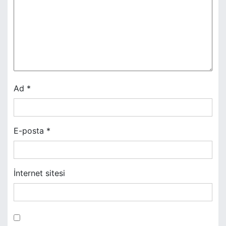
i
n
m
e
s
Ad
*
i
E-posta
*
İnternet sitesi