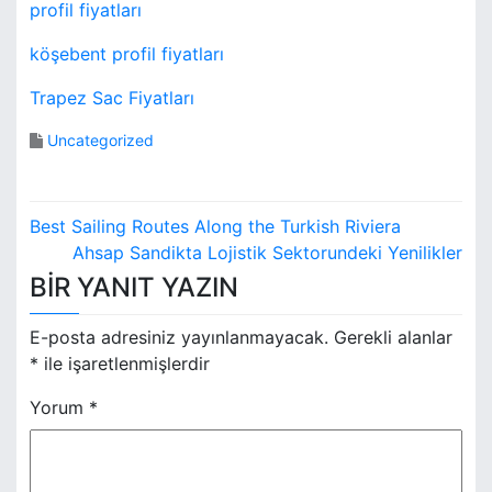
profil fiyatları
köşebent profil fiyatları
Trapez Sac Fiyatları
Uncategorized
Y
Best Sailing Routes Along the Turkish Riviera
a
Ahsap Sandikta Lojistik Sektorundeki Yenilikler
BIR YANIT YAZIN
z
ı
E-posta adresiniz yayınlanmayacak.
Gerekli alanlar
*
ile işaretlenmişlerdir
g
Yorum
*
e
z