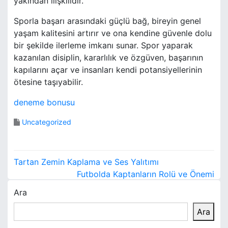
yakından ilişkilidir.
Sporla başarı arasındaki güçlü bağ, bireyin genel
yaşam kalitesini artırır ve ona kendine güvenle dolu
bir şekilde ilerleme imkanı sunar. Spor yaparak
kazanılan disiplin, kararlılık ve özgüven, başarının
kapılarını açar ve insanları kendi potansiyellerinin
ötesine taşıyabilir.
deneme bonusu
Uncategorized
Y
Tartan Zemin Kaplama ve Ses Yalıtımı
a
Futbolda Kaptanların Rolü ve Önemi
Ara
z
Ara
ı