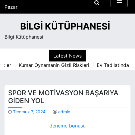
S
Pazar
k
Ağustos 9, 2026
i
4:47 pm
BILGI KÜTÜPHANESI
p
t
Bilgi Kütüphanesi
o
c
o
Latest News
n
ekler |
Kumar Oynamanin Gizli Riskleri |
Ev Tadilatinda Pa
t
e
n
t
SPOR VE MOTIVASYON BAŞARIYA
GIDEN YOL
Temmuz 7, 2024
admin
deneme bonusu