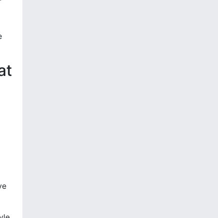
r
e
at
ye
yle