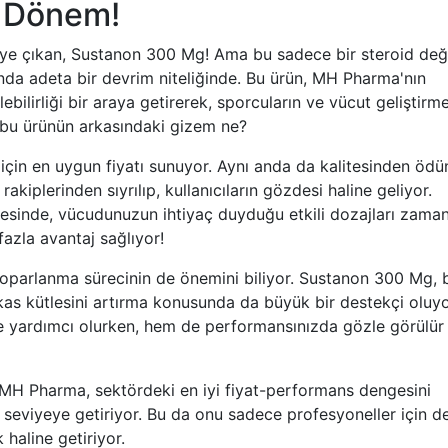
i Dönem!
eye çıkan, Sustanon 300 Mg! Ama bu sadece bir steroid deği
da adeta bir devrim niteliğinde. Bu ürün, MH Pharma'nın
ebilirliği bir araya getirerek, sporcuların ve vücut geliştirm
i, bu ürünün arkasındaki gizem ne?
 için en uygun fiyatı sunuyor. Aynı anda da kalitesinden ödü
akiplerinden sıyrılıp, kullanıcıların gözdesi haline geliyor.
sayesinde, vücudunuzun ihtiyaç duyduğu etkili dozajları zama
fazla avantaj sağlıyor!
 toparlanma sürecinin de önemini biliyor. Sustanon 300 Mg, 
as kütlesini artırma konusunda da büyük bir destekçi oluyo
e yardımcı olurken, hem de performansınızda gözle görülür 
i. MH Pharma, sektördeki en iyi fiyat-performans dengesini
r seviyeye getiriyor. Bu da onu sadece profesyoneller için de
haline getiriyor.