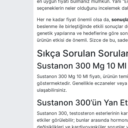
en uygun fiyatı bulmanız mümkün. Yani “En 
seçeneklerin neler olduğunu incelemek daha
Her ne kadar fiyat önemli olsa da,
sonuçla
beslenme ile birleştiğinde etkili sonuçlar 
genetik yapılarına ve hedeflerine göre sonu
ürünün etkisi de önemli. Sizce de bu, sadec
Sıkça Sorulan Sorula
Sustanon 300 Mg 10 Ml 
Sustanon 300 Mg 10 Ml fiyatı, ürünün temin
göstermektedir. Genellikle eczaneler veya 
ulaşabilirsiniz.
Sustanon 300’ün Yan Etk
Sustanon 300, testosteron esterlerinin karı
etkiler görülebilir; bunlar arasında hormon
değişiklikleri ve kardiyovasküler sorunlar