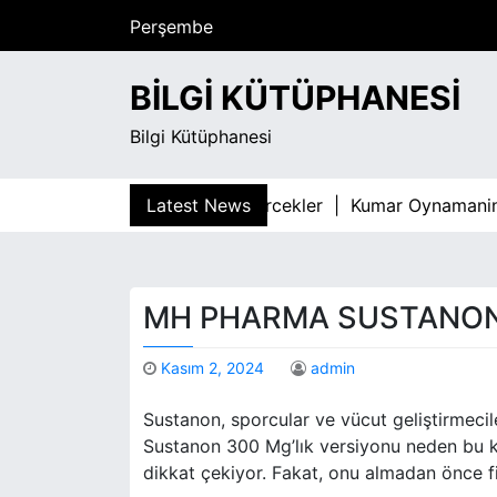
S
Perşembe
k
Ağustos 6, 2026
i
2:59 am
BILGI KÜTÜPHANESI
p
t
Bilgi Kütüphanesi
o
c
o
mliligi İle İlgili Bilimsel Gercekler |
Latest News
Kumar Oynamanin Gizli
n
t
e
n
MH PHARMA SUSTANON 
t
Kasım 2, 2024
admin
Sustanon, sporcular ve vücut geliştirmecile
Sustanon 300 Mg’lık versiyonu neden bu kad
dikkat çekiyor. Fakat, onu almadan önce fi