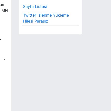
tam
Sayfa Listesi
z. MH
Twitter Izlenme Yükleme
Hilesi Parasız
0
lir