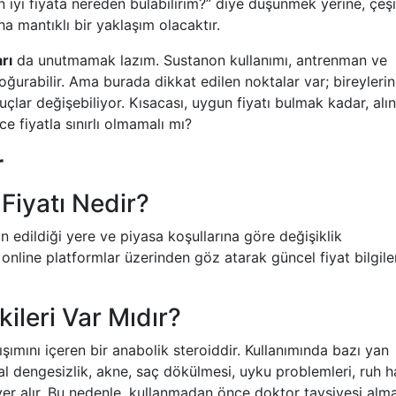
iyi fiyata nereden bulabilirim?” diye düşünmek yerine, çeşit
 mantıklı bir yaklaşım olacaktır.
rı
da unutmamak lazım. Sustanon kullanımı, antrenman ve
doğurabilir. Ama burada dikkat edilen noktalar var; bireylerin
çlar değişebiliyor. Kısacası, uygun fiyatı bulmak kadar, alı
e fiyatla sınırlı olmamalı mı?
r
Fiyatı Nedir?
 edildiği yere ve piyasa koşullarına göre değişiklik
online platformlar üzerinden göz atarak güncel fiyat bilgile
ileri Var Mıdır?
şımını içeren bir anabolik steroiddir. Kullanımında bazı yan
al dengesizlik, akne, saç dökülmesi, uyku problemleri, ruh ha
 yer alır. Bu nedenle, kullanmadan önce doktor tavsiyesi alm