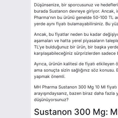
Düşünsenize, bir sporcusunuz ve hedeflerin
burada Sustanon devreye giriyor. Ancak,
Pharma'nın bu ürünü genelde 50-100 TL ara
yerde aynı fiyatı bulamayabilirsiniz. Bu yüz
Ancak, bu fiyatlar neden bu kadar değişiyor
aşamaları ve hatta yerel piyasaların talepl
TL’ye bulduğunuz bir ürün, bir başka yerde 
karşılaşabileceğiniz sürprizlerden sadece b
Ayrıca, ürünün kalitesi de fiyatı etkileyen ö
ama sonuçta sizin sağlığınız söz konusu. E
yapmak önemli.
MH Pharma Sustanon 300 Mg 10 Ml fiyatı g
arayışındaysanız, bazen biraz daha fazla y
düşünüyorsunuz?
Sustanon 300 Mg: MH