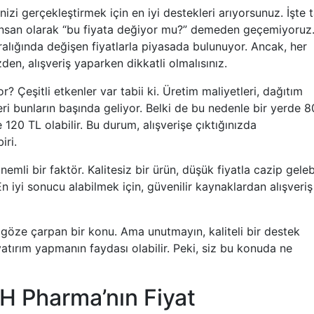
izi gerçekleştirmek için en iyi destekleri arıyorsunuz. İşte 
 insan olarak “bu fiyata değiyor mu?” demeden geçemiyoru
lığında değişen fiyatlarla piyasada bulunuyor. Ancak, her
den, alışveriş yaparken dikkatli olmalısınız.
? Çeşitli etkenler var tabii ki. Üretim maliyetleri, dağıtım
eri bunların başında geliyor. Belki de bu nedenle bir yerde 8
120 TL olabilir. Bu durum, alışverişe çıktığınızda
iri.
nemli bir faktör. Kalitesiz bir ürün, düşük fiyatla cazip gelebi
n iyi sonucu alabilmek için, güvenilir kaynaklardan alışveriş
öze çarpan bir konu. Ama unutmayın, kaliteli bir destek
atırım yapmanın faydası olabilir. Peki, siz bu konuda ne
 Pharma’nın Fiyat