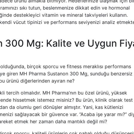
sadece ürünü almakla bitmiyor. Hedeflerinize ulaşmak için bi
gramınızı sıkı tutun, beslenmenize dikkat edin ve hormonal
ğinde destekleyici vitamin ve mineral takviyeleri kullanın.
 kendi vücut tipinizi ve performans seviyenizi analiz etmekt
300 Mg: Kalite ve Uygun Fiy
 olduğunda, birçok sporcu ve fitness meraklısı performans
evreye giren MH Pharma Sustanon 300 Mg, sunduğu benzersiz
, bu ürünü diğerlerinden ayıran ne?
ikli tercih olmalıdır. MH Pharma’nın bu özel ürünü, yüksek
vende hissetmek istemez misiniz? Bu ürün, klinik olarak test
dan da olumlu geri dönüşler almıştır. Yani, kas kütlenizi
menizi sağlayacak bir güvence var. “Acaba işe yarar mı?” di
hareket etmek her zaman daha mantıklı değil mi?
Birçok sporcu, kaliteli ürünlerin çok pahalı olduğu düşüncesi