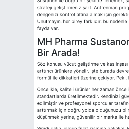
Sustanon ile doğru bir şekilde ilerlemek, 
strateji geliştirmeniz şart. Antrenman pro
dengenizi kontrol altına almak için gerekti
Unutmayın, her birey farklıdır; bu nedenle
fayda var.
MH Pharma Sustanon 
Bir Arada!
Söz konusu vücut geliştirme ve kas inşası
arttırıcı ürünlere yönelir. İşte burada d
formül ile dikkatleri üzerine çekiyor. Peki
Öncelikle, kaliteli ürünler her zaman öncel
standartlarda üretilmektedir. Kendinizi gü
edilmiştir ve profesyonel sporcular tarafın
arttırmak için doğru yolda olduğunuzu bil
düşünmek yerine, güvenilir bir marka ile 
Şimdi gelin, uygun fiyat kısmına bakalım. 