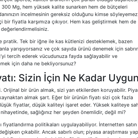
300 Mg, hem yüksek kalite sunarken hem de bütçeleri
üzdanınızın incelmesinin gereksiz olduğunu kimse söyleyemez
i bir fiyatla karşımıza çıkıyor. Hem kas geliştirmek hem de
 değerlendirmelisiniz.
 pratik. Tek bir iğne ile kas kütlenizi desteklemek, bazen
nla yarışıyorsanız ve çok sayıda ürünü denemek için sabrı
i tercih ederek vücudunuza fayda sağlayabilir ve
nemek için daha ne bekliyorsunuz?
tı: Sizin İçin Ne Kadar Uygu
 Orijinal bir ürün almak, sizi yan etkilerden koruyabilir. Piya
 kaynaktan almak şart. Eğer bir ürünün fiyatı sizi çok fazla
düşük fiyatlar, düşük kaliteyi işaret eder. Yüksek kaliteye sa
 nihayetinde, sağlığınız her şeyden önemlidir, değil mi?
rklı fiyatlandırma politikaları uygulayabiliyor. İnternetten satın
ğişken çıkabilir. Ancak sabırlı olun; piyasa araştırması ya