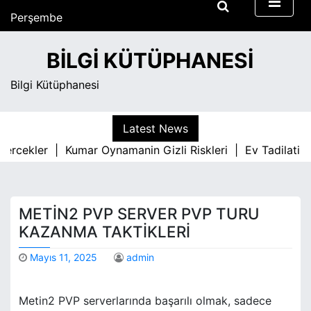
S
Perşembe
k
Ağustos 6, 2026
i
6:08 am
BILGI KÜTÜPHANESI
p
t
Bilgi Kütüphanesi
o
c
o
Latest News
n
 Gercekler |
Kumar Oynamanin Gizli Riskleri |
Ev Tadilatind
t
e
n
t
METIN2 PVP SERVER PVP TURU
KAZANMA TAKTIKLERI
Mayıs 11, 2025
admin
Metin2 PVP serverlarında başarılı olmak, sadece