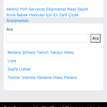
Y
Metin2 PVP Serverda Ekipmanlar Nasıl Seçilir
a
Anne Bebek Hediyesi İçin En Zarif Çiçek
Aranjmanları
z
Ara
ı
Ara
g
e
Bedava Şifresiz Twitch Takipçi Hilesi
z
Liste
i
Sayfa Listesi
Twitter Izlenme Yükleme Hilesi Parasız
n
m
e