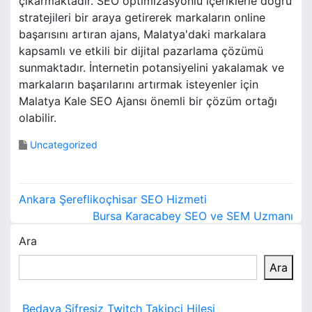
çıkarmaktadır. SEO optimizasyonlu içeriklerle doğru
stratejileri bir araya getirerek markaların online
başarısını artıran ajans, Malatya'daki markalara
kapsamlı ve etkili bir dijital pazarlama çözümü
sunmaktadır. İnternetin potansiyelini yakalamak ve
markaların başarılarını artırmak isteyenler için
Malatya Kale SEO Ajansı önemli bir çözüm ortağı
olabilir.
Uncategorized
Y
Ankara Şereflikoçhisar SEO Hizmeti
a
Bursa Karacabey SEO ve SEM Uzmanı
Ara
z
Ara
ı
g
Bedava Şifresiz Twitch Takipçi Hilesi