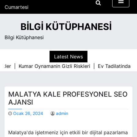
S
Cumartesi
k
Ağustos 8, 2026
i
3:14 pm
BILGI KÜTÜPHANESI
p
t
Bilgi Kütüphanesi
o
c
o
Latest News
n
kler |
Kumar Oynamanin Gizli Riskleri |
Ev Tadilatinda Par
t
e
n
t
MALATYA KALE PROFESYONEL SEO
AJANSI
Ocak 26, 2024
admin
Malatya'da işletmeniz için etkili bir dijital pazarlama