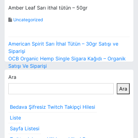
Amber Leaf Sarı ithal tütün – 50gr
Uncategorized
Y
American Spirit Sarı İthal Tütün – 30gr Satışı ve
a
Siparişi
OCB Organic Hemp Single Sigara Kağıdı – Organik
z
Satışı Ve Siparişi
ı
Ara
g
Ara
e
Bedava Şifresiz Twitch Takipçi Hilesi
z
Liste
i
Sayfa Listesi
n