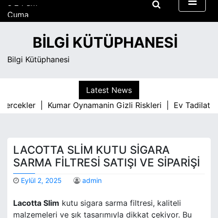
S
Cuma
k
Ağustos 7, 2026
i
8:24 am
BILGI KÜTÜPHANESI
p
t
Bilgi Kütüphanesi
o
c
o
Latest News
n
l Gercekler |
Kumar Oynamanin Gizli Riskleri |
Ev Tadilatin
t
e
n
t
LACOTTA SLIM KUTU SIGARA
SARMA FILTRESI SATIŞI VE SIPARIŞI
Eylül 2, 2025
admin
Lacotta Slim
kutu sigara sarma filtresi, kaliteli
malzemeleri ve şık tasarımıyla dikkat çekiyor. Bu