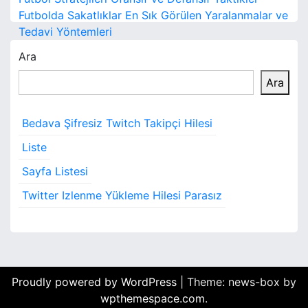
a
Futbolda Sakatlıklar En Sık Görülen Yaralanmalar ve
Tedavi Yöntemleri
z
Ara
ı
Ara
g
e
Bedava Şifresiz Twitch Takipçi Hilesi
z
Liste
i
Sayfa Listesi
Twitter Izlenme Yükleme Hilesi Parasız
n
m
e
s
Proudly powered by WordPress
|
Theme: news-box by
wpthemespace.com
.