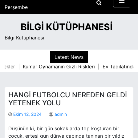
S
Perşembe
k
Ağustos 6, 2026
i
12:54 pm
BILGI KÜTÜPHANESI
p
t
Bilgi Kütüphanesi
o
c
o
Latest News
n
cekler |
Kumar Oynamanin Gizli Riskleri |
Ev Tadilatinda P
t
e
n
t
HANGI FUTBOLCU NEREDEN GELDI
YETENEK YOLU
Ekim 12, 2024
admin
Düşünün ki, bir gün sokaklarda top koşturan bir
çocuk, ertesi gün dünya çapında tanınan bir yıldız