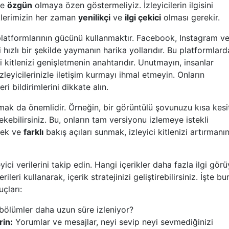
ve
özgün
olmaya özen göstermeliyiz. İzleyicilerin ilgisini
iklerimizin her zaman
yenilikçi
ve
ilgi çekici
olması gerekir.
platformlarının gücünü kullanmaktır. Facebook, Instagram v
i hızlı bir şekilde yaymanın harika yollarıdır. Bu platformlard
 kitlenizi genişletmenin anahtarıdır. Unutmayın, insanlar
leyicilerinizle iletişim kurmayı ihmal etmeyin. Onların
i bildirimlerini dikkate alın.
unmak da önemlidir. Örneğin, bir görüntülü şovunuzu kısa kesi
çekebilirsiniz. Bu, onların tam versiyonu izlemeye istekli
rmek ve
farklı
bakış açıları sunmak, izleyici kitlenizi artırmanı
ici verilerini takip edin. Hangi içerikler daha fazla ilgi gör
leri kullanarak, içerik stratejinizi geliştirebilirsiniz. İşte bu
uçları:
ölümler daha uzun süre izleniyor?
rin:
Yorumlar ve mesajlar, neyi sevip neyi sevmediğinizi