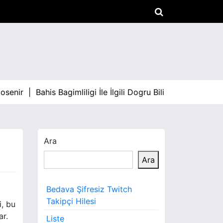
senir |
Bahis Bagimliligi İle İlgili Dogru Bilinen Yanlislar |
A
Ara
Ara
Bedava Şifresiz Twitch
Takipçi Hilesi
i, bu
r.
Liste