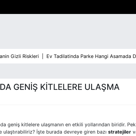
n Gizli Riskleri |
Ev Tadilatinda Parke Hangi Asamada Do
A GENIŞ KITLELERE ULAŞMA
a geniş kitlelere ulaşmanın en etkili yollarından biridir. Pek
ine ulaştırabiliriz? İşte burada devreye giren bazı
stratejiler
va