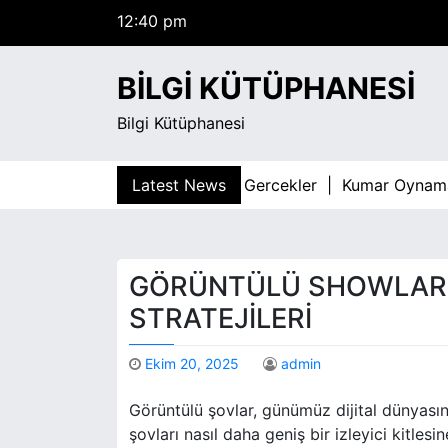
12:40 pm
S
Cumartesi
k
Ağustos 8, 2026
i
12:40 pm
BILGI KÜTÜPHANESI
p
t
Bilgi Kütüphanesi
o
c
o
ar Bagimliligi İle İlgili Bilimsel Gercekler |
Latest News
Kumar Oynamani
n
t
e
n
GÖRÜNTÜLÜ SHOWLARD
t
STRATEJILERI
Ekim 20, 2025
admin
Görüntülü şovlar, günümüz dijital dünyasınd
şovları nasıl daha geniş bir izleyici kitles