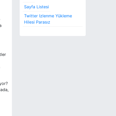
Sayfa Listesi
Twitter Izlenme Yükleme
e
Hilesi Parasız
a
tler
n
üyor?
rada,