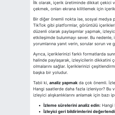
İlk olarak, içerik üretiminde dikkat çekici 
çekmek, onları ekrana kilitlemek için içer
Bir diğer önemli nokta ise, sosyal medya 
TikTok gibi platformlar, görüntülü içerikler
düzenli olarak paylaşımlar yapmak, izleyici
etkileşimde bulunmayı sever. Bu nedenle, iz
yorumlarına yanıt verin, sorular sorun ve ger
Ayrıca, içeriklerinizi farklı formatlarda s
halinde paylaşarak, izleyicilerin dikkatini 
olmalarını sağlar. İçeriklerinizi çeşitlendi
başka bir yoludur.
Tabii ki,
analiz yapmak
da çok önemli. İzley
Hangi saatlerde daha fazla izleniyor? Bu veri
izleyici alışkanlıklarını anlamak için bazı ip
İzleme sürelerini analiz edin:
Hangi b
İzleyici geri bildirimlerini değerlendi