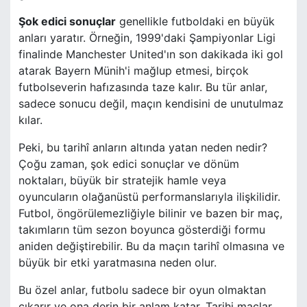
Şok edici sonuçlar
genellikle futboldaki en büyük
anları yaratır. Örneğin, 1999'daki Şampiyonlar Ligi
finalinde Manchester United'ın son dakikada iki gol
atarak Bayern Münih'i mağlup etmesi, birçok
futbolseverin hafızasında taze kalır. Bu tür anlar,
sadece sonucu değil, maçın kendisini de unutulmaz
kılar.
Peki, bu tarihî anların altında yatan neden nedir?
Çoğu zaman, şok edici sonuçlar ve dönüm
noktaları, büyük bir stratejik hamle veya
oyuncuların olağanüstü performanslarıyla ilişkilidir.
Futbol, öngörülemezliğiyle bilinir ve bazen bir maç,
takımların tüm sezon boyunca gösterdiği formu
aniden değiştirebilir. Bu da maçın tarihî olmasına ve
büyük bir etki yaratmasına neden olur.
Bu özel anlar, futbolu sadece bir oyun olmaktan
çıkarır ve ona derin bir anlam katar. Tarihi maçlar,