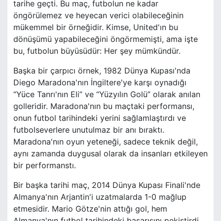
tarihe geçti. Bu maç, futbolun ne kadar
öngörülemez ve heyecan verici olabileceğinin
mükemmel bir örneğidir. Kimse, United'ın bu
dönüşümü yapabileceğini öngörmemişti, ama işte
bu, futbolun büyüsüdür: Her şey mümkündür.
Başka bir çarpıcı örnek, 1982 Dünya Kupası'nda
Diego Maradona'nın İngiltere'ye karşı oynadığı
“Yüce Tanrı'nın Eli” ve “Yüzyılın Golü” olarak anılan
golleridir. Maradona'nın bu maçtaki performansı,
onun futbol tarihindeki yerini sağlamlaştırdı ve
futbolseverlere unutulmaz bir anı bıraktı.
Maradona'nın oyun yeteneği, sadece teknik değil,
aynı zamanda duygusal olarak da insanları etkileyen
bir performanstı.
Bir başka tarihi maç, 2014 Dünya Kupası Finali'nde
Almanya'nın Arjantin'i uzatmalarda 1-0 mağlup
etmesidir. Mario Götze'nin attığı gol, hem
Almanya'nın futbol tarihindeki başarısını pekiştirdi