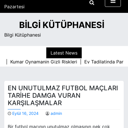
S
Pazartesi
k
Ağustos 10, 2026
i
9:32 am
BILGI KÜTÜPHANESI
p
t
Bilgi Kütüphanesi
o
c
o
Latest News
n
Kumar Oynamanin Gizli Riskleri |
Ev Tadilatinda Parke H
t
e
n
t
EN UNUTULMAZ FUTBOL MAÇLARI
TARIHE DAMGA VURAN
KARŞILAŞMALAR
Eylül 16, 2024
admin
Bir futbol maçının unutulmaz olmasının pek çok