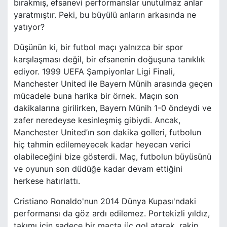
bırakmış, efsanevi performanslar unutulmaz anlar
yaratmıştır. Peki, bu büyülü anların arkasında ne
yatıyor?
Düşünün ki, bir futbol maçı yalnızca bir spor
karşılaşması değil, bir efsanenin doğuşuna tanıklık
ediyor. 1999 UEFA Şampiyonlar Ligi Finali,
Manchester United ile Bayern Münih arasında geçen
mücadele buna harika bir örnek. Maçın son
dakikalarına girilirken, Bayern Münih 1-0 öndeydi ve
zafer neredeyse kesinleşmiş gibiydi. Ancak,
Manchester United’ın son dakika golleri, futbolun
hiç tahmin edilemeyecek kadar heyecan verici
olabileceğini bize gösterdi. Maç, futbolun büyüsünü
ve oyunun son düdüğe kadar devam ettiğini
herkese hatırlattı.
Cristiano Ronaldo'nun 2014 Dünya Kupası'ndaki
performansı da göz ardı edilemez. Portekizli yıldız,
takımı için sadece bir maçta üç gol atarak, rakip