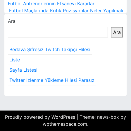
Y
Futbol Antrenörlerinin Efsanevi Kararları
a
Futbol Maçlarında Kritik Pozisyonlar Neler Yapılmalı
Ara
z
Ara
ı
g
Bedava Şifresiz Twitch Takipçi Hilesi
e
Liste
z
Sayfa Listesi
i
Twitter Izlenme Yükleme Hilesi Parasız
n
m
e
Proudly powered by WordPress
|
Theme: news-box by
s
wpthemespace.com
.